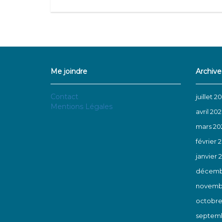
Me joindre
Archive
Contact
juillet 2
Mentions Légales
avril 20
mars 20
février 
janvier 
décemb
novemb
octobre
septemb