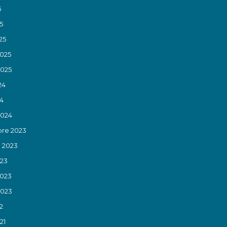
5
5
25
2025
2025
24
24
2024
re 2023
 2023
023
2023
2023
2
21