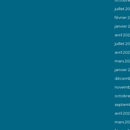
juillet 2
février 
janvier 
avril 202
juillet 20
avril 202
mars 20
janvier 
décemb
novemb
octobre
septem
avril 20
mars 20