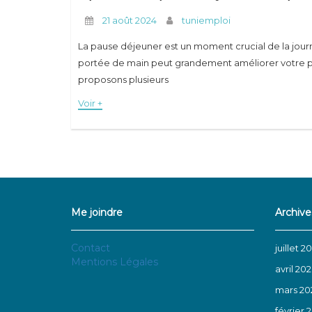
21 août 2024
tuniemploi
La pause déjeuner est un moment crucial de la journée
portée de main peut grandement améliorer votre pro
proposons plusieurs
Voir +
Me joindre
Archive
Contact
juillet 2
Mentions Légales
avril 20
mars 20
février 