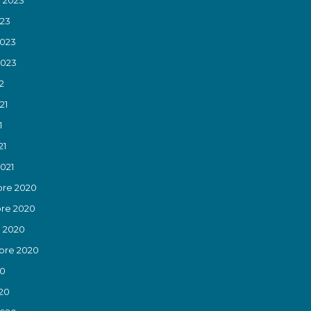
023
2023
2023
2
21
1
21
2021
re 2020
re 2020
 2020
bre 2020
20
20