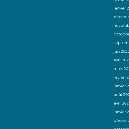
janvier 
décemb
novemb
octobre
septemb
juin 202
avril 202
mars 20
février 
janvier 
août 20
avril 20
janvier 
décemb
octobre