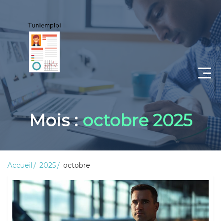
CV
Mois :
octobre 2025
Lettre de motivation
Portfolio
Accueil
2025
octobre
Candidat
Employeur
Coaching