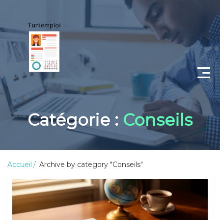
CV
Catégorie :
Conseils
Lettre de motivation
Portfolio
Accueil
Archive by category "Conseils"
Candidat
Employeur
Coaching