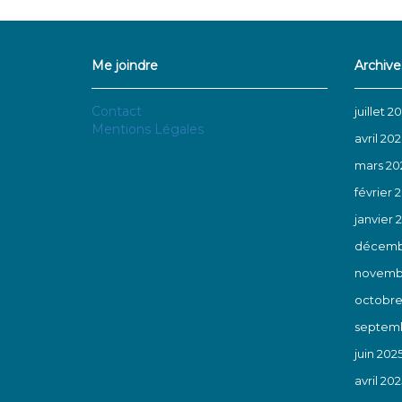
Me joindre
Archive
Contact
juillet 2
Mentions Légales
avril 20
mars 20
février 
janvier 
décemb
novemb
octobre
septemb
juin 202
avril 202