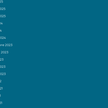
25
2025
2025
24
24
2024
re 2023
 2023
023
2023
2023
2
21
1
21