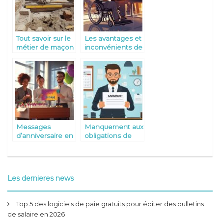
Tout savoir sur le
Les avantages et
métier de maçon
inconvénients de
: les
la
compétences
reconnaissance
essentielles pour
en tant que
identifier un
travailleur
expert
handicapé :
optimisation
fiscale et aides
financières
Messages
Manquement aux
d’anniversaire en
obligations de
entreprise : Entre
formation :
convivialite et
quelles
professionnalisme
consequences
pour l’employeur
Les dernieres news
?
Top 5 des logiciels de paie gratuits pour éditer des bulletins
de salaire en 2026