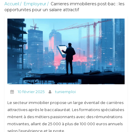
Accueil
Employeur
Carrieres immobilieres post-bac : les
opportunites pour un salaire attractif
Conseils
10 février 2025
tuniemploi
Le secteur immobilier propose un large éventail de carrières
attractives après le baccalauréat. Les formations spécialisées
mènent à des métiers passionnants avec des rémunérations
motivantes, allant de 25 000 à plus de 100 000 euros annuels
selon l'expérience et le poste.