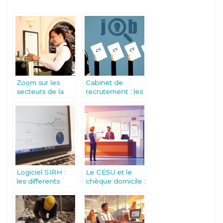
Zoom sur les
Cabinet de
secteurs de la
recrutement : les
restauration et de
bonnes raisons
l’hôtellerie
d’y recourir
Logiciel SIRH :
Le CESU et le
les differents
chèque domicile :
avantages et
un duo gagnant
fonctionnalites
pour simplifier la
relation
employeur-salarié