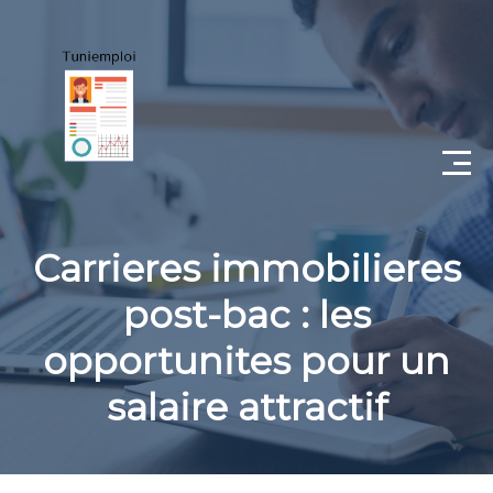
CV
Carrieres immobilieres
Lettre de motivation
post-bac : les
Portfolio
opportunites pour un
Candidat
salaire attractif
Employeur
Coaching