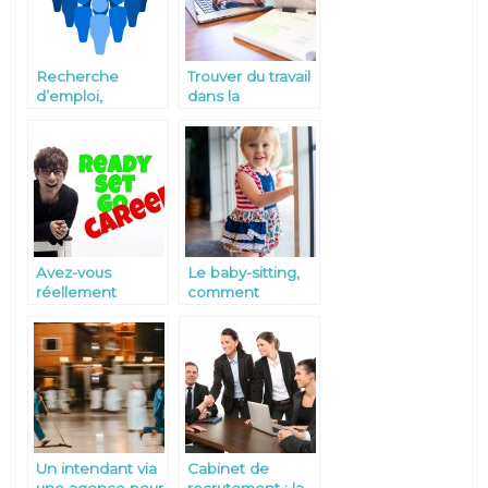
Recherche
Trouver du travail
d’emploi,
dans la
pourquoi avoir un
technologie
profil LinkedIn?
Informatique.
Avez-vous
Le baby-sitting,
réellement
comment
besoin d’une
comprendre les
réorientation
enfants ?
professionnelle?
Un intendant via
Cabinet de
une agence pour
recrutement : la