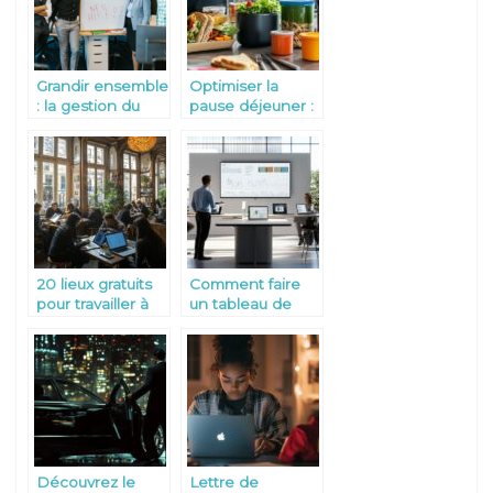
clés
Grandir ensemble
Optimiser la
: la gestion du
pause déjeuner :
talent comme
les plats
levier de succes
savoureux à
emporter au
bureau
20 lieux gratuits
Comment faire
pour travailler à
un tableau de
Paris : pourquoi le
bord prospectif
Parc des Buttes-
efficace : guide
Chaumont est le
pratique pour le
spot idéal
monitoring des
incidents
Découvrez le
Lettre de