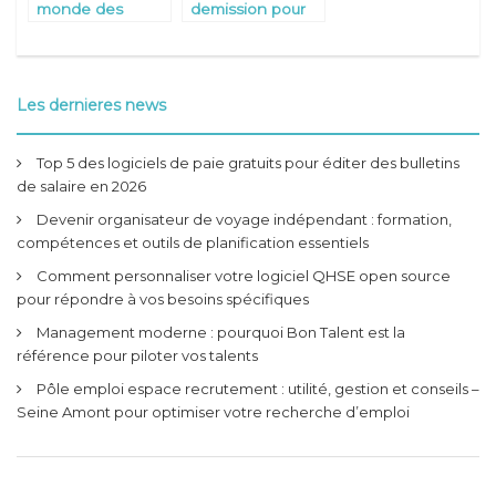
monde des
demission pour
chauffeurs privés
McDo : comment
VTC : Les secrets
faire ? 5 etapes
d’une tarification
pour une
transparente
demission
Les dernieres news
reussie
Top 5 des logiciels de paie gratuits pour éditer des bulletins
de salaire en 2026
Devenir organisateur de voyage indépendant : formation,
compétences et outils de planification essentiels
Comment personnaliser votre logiciel QHSE open source
pour répondre à vos besoins spécifiques
Management moderne : pourquoi Bon Talent est la
référence pour piloter vos talents
Pôle emploi espace recrutement : utilité, gestion et conseils –
Seine Amont pour optimiser votre recherche d’emploi