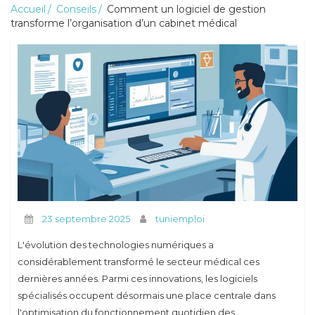
Accueil
Conseils
Comment un logiciel de gestion
transforme l’organisation d’un cabinet médical
Conseils
23 septembre 2025
tuniemploi
L'évolution des technologies numériques a
considérablement transformé le secteur médical ces
dernières années. Parmi ces innovations, les logiciels
spécialisés occupent désormais une place centrale dans
l'optimisation du fonctionnement quotidien des