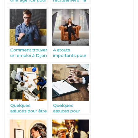
gérer votre
meilleure solution
maison
pour embaucher
Comment trouver
4 atouts
un emploi à Dijon
importants pour
?
décrocher un
bon emploi
Quelques
Quelques
astuces pour être
astuces pour
constamment
négocier sa
performant au
démission
boulot