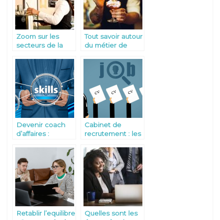
Zoom sur les
Tout savoir autour
secteurs de la
du métier de
restauration et de
barman
l’hôtellerie
Devenir coach
Cabinet de
d’affaires :
recrutement : les
quelques
bonnes raisons
conseils a suivre
d’y recourir
Retablir l’equilibre
Quelles sont les