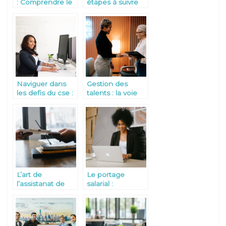
: Comprendre le
étapes à suivre
processus
pour trouver un
d’indemnisation
emploi au
du dommage
Bénin ?
corporel
Naviguer dans
Gestion des
les defis du cse :
talents : la voie
le role de
vers l’excellence
l’assistance
organisationnelle
juridique
L’art de
Le portage
l’assistanat de
salarial :
direction :
fonctionnement
maitrise des
et avantages
compétences et
pour les
responsabilités
professionnels