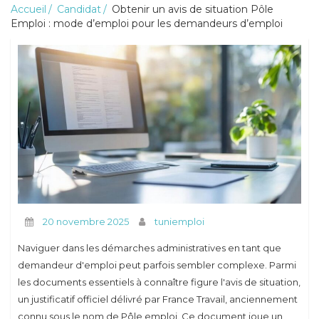
Accueil
Candidat
Obtenir un avis de situation Pôle
Emploi : mode d’emploi pour les demandeurs d’emploi
Conseils
20 novembre 2025
tuniemploi
Naviguer dans les démarches administratives en tant que
demandeur d'emploi peut parfois sembler complexe. Parmi
les documents essentiels à connaître figure l'avis de situation,
un justificatif officiel délivré par France Travail, anciennement
connu sous le nom de Pôle emploi. Ce document joue un