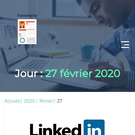
CV
Jour :
27 février 2020
Lettre de motivation
Portfolio
Accueil
2020
février
27
Candidat
Employeur
Coaching