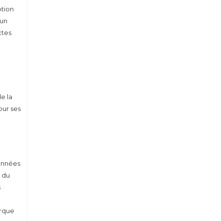
ption
 un
ctes
de la
our ses
données
e du
s
arque