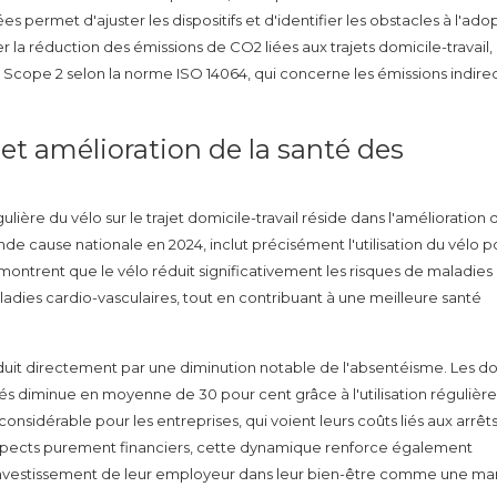
s permet d'ajuster les dispositifs et d'identifier les obstacles à l'ado
la réduction des émissions de CO2 liées aux trajets domicile-travail,
 Scope 2 selon la norme ISO 14064, qui concerne les émissions indire
et amélioration de la santé des
ulière du vélo sur le trajet domicile-travail réside dans l'amélioration 
nde cause nationale en 2024, inclut précisément l'utilisation du vélo p
ontrent que le vélo réduit significativement les risques de maladies
ladies cardio-vasculaires, tout en contribuant à une meilleure santé
raduit directement par une diminution notable de l'absentéisme. Les 
és diminue en moyenne de 30 pour cent grâce à l'utilisation régulièr
sidérable pour les entreprises, qui voient leurs coûts liés aux arrêt
aspects purement financiers, cette dynamique renforce également
'investissement de leur employeur dans leur bien-être comme une m