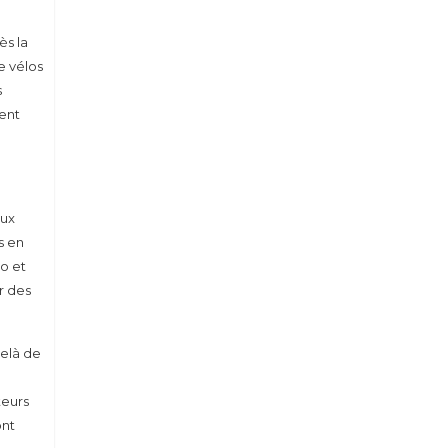
ès la
e vélos
s
uent
aux
s en
o et
r des
delà de
teurs
ont