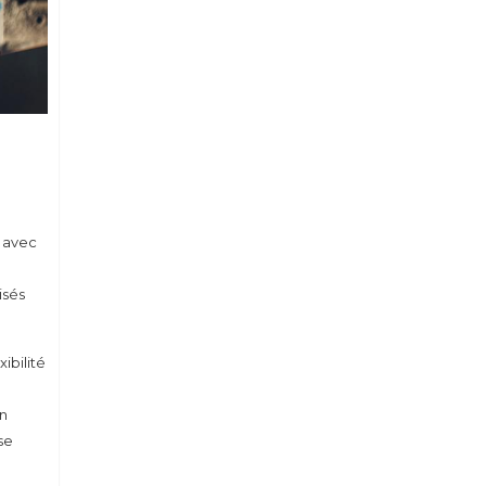
, avec
isés
ibilité
en
se