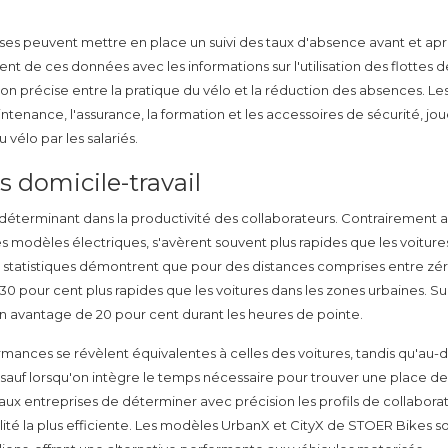
ses peuvent mettre en place un suivi des taux d'absence avant et apr
t de ces données avec les informations sur l'utilisation des flottes d
on précise entre la pratique du vélo et la réduction des absences. Le
tenance, l'assurance, la formation et les accessoires de sécurité, jo
vélo par les salariés.
s domicile-travail
 déterminant dans la productivité des collaborateurs. Contrairement 
les modèles électriques, s'avèrent souvent plus rapides que les voiture
 statistiques démontrent que pour des distances comprises entre zér
t 30 pour cent plus rapides que les voitures dans les zones urbaines. Su
 un avantage de 20 pour cent durant les heures de pointe.
ormances se révèlent équivalentes à celles des voitures, tandis qu'au-
, sauf lorsqu'on intègre le temps nécessaire pour trouver une place de
x entreprises de déterminer avec précision les profils de collabora
lité la plus efficiente. Les modèles UrbanX et CityX de STOER Bikes s