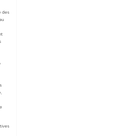
é des
eau
nt
s
é
s
,
de
tives