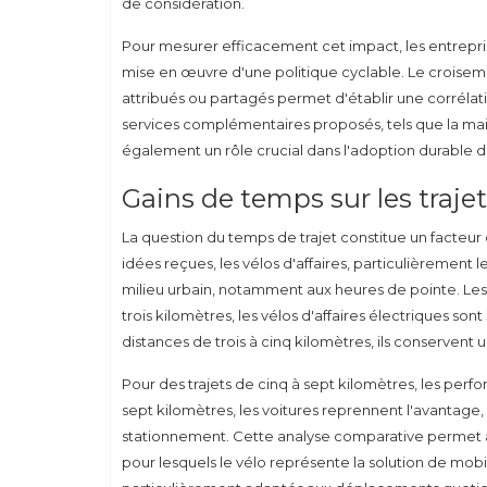
de considération.
Pour mesurer efficacement cet impact, les entrepri
mise en œuvre d'une politique cyclable. Le croisemen
attribués ou partagés permet d'établir une corrélati
services complémentaires proposés, tels que la main
également un rôle crucial dans l'adoption durable du 
Gains de temps sur les trajet
La question du temps de trajet constitue un facteur
idées reçues, les vélos d'affaires, particulièrement 
milieu urbain, notamment aux heures de pointe. Les
trois kilomètres, les vélos d'affaires électriques son
distances de trois à cinq kilomètres, ils conservent
Pour des trajets de cinq à sept kilomètres, les perf
sept kilomètres, les voitures reprennent l'avantage
stationnement. Cette analyse comparative permet au
pour lesquels le vélo représente la solution de mobi