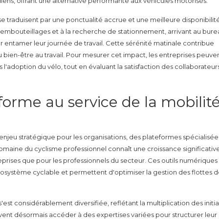
ns, offrant une alternative performante aux véhicules motorisés.
 se traduisent par une ponctualité accrue et une meilleure disponibilit
aux embouteillages et à la recherche de stationnement, arrivant au bur
 entamer leur journée de travail. Cette sérénité matinale contribue
u bien-être au travail. Pour mesurer cet impact, les entreprises peuve
'adoption du vélo, tout en évaluant la satisfaction des collaborateur
forme au service de la mobilit
enjeu stratégique pour les organisations, des plateformes spécialisée
aine du cyclisme professionnel connaît une croissance significative
eprises que pour les professionnels du secteur. Ces outils numériques
'écosystème cyclable et permettent d'optimiser la gestion des flottes 
st considérablement diversifiée, reflétant la multiplication des initia
vent désormais accéder à des expertises variées pour structurer leur